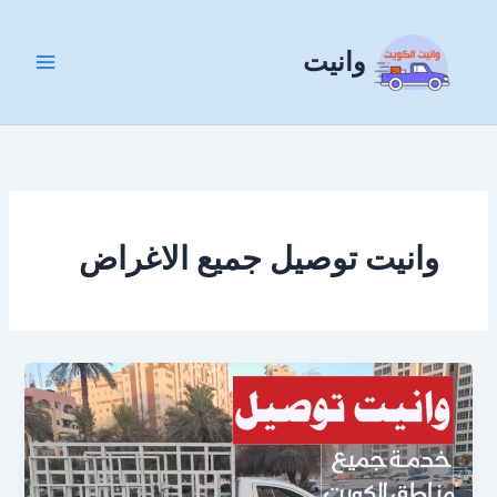
خطي
لى
وانيت
لمحتوى
وانيت توصيل جميع الاغراض