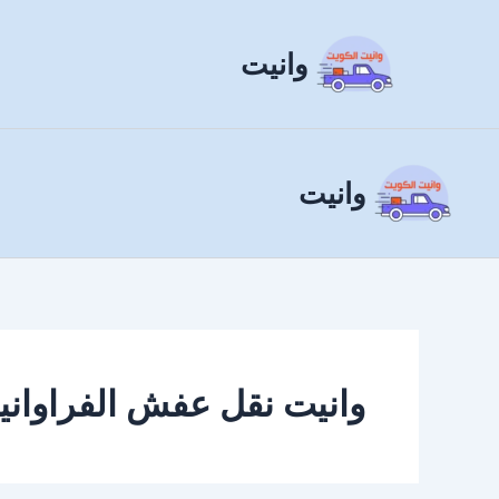
خطي
لى
وانيت
لمحتوى
وانيت
وانيت نقل عفش الفراواني