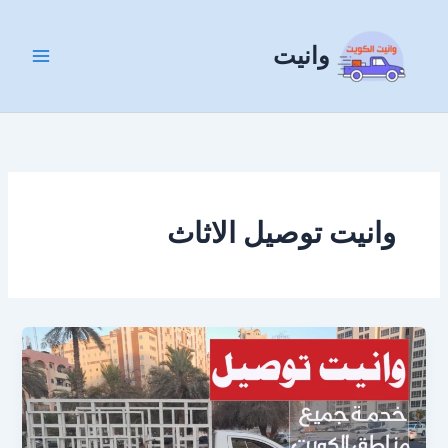
خطي
لى
وانيت
لمحتوى
وانيت توصيل الاثاث