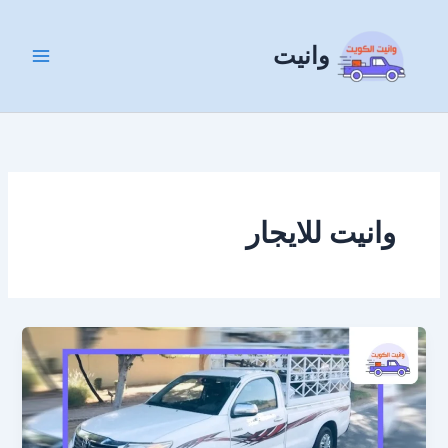
خطي
لى
وانيت
لمحتوى
وانيت للايجار